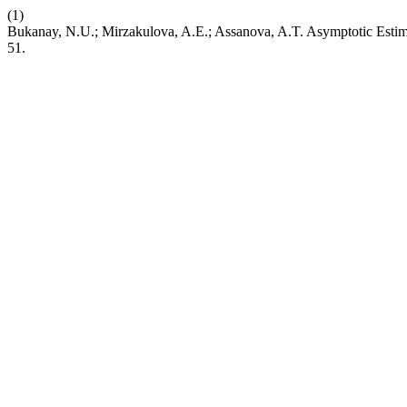
(1)
Bukanay, N.U.; Mirzakulova, A.E.; Assanova, A.T. Asymptotic Estima
51.